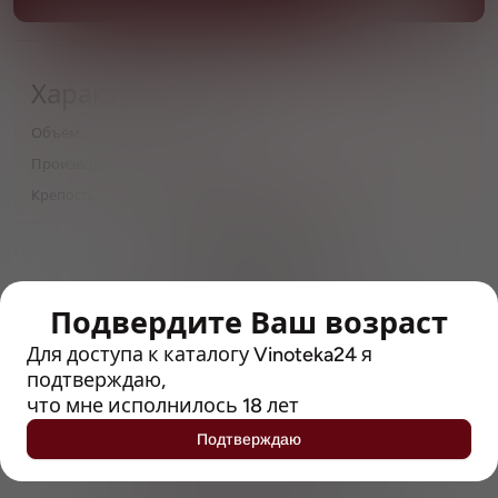
Характеристики
Объём
0,5
Производитель
C. & A. Veltins
Крепость
5.2
> 212790 позиций
Широкий каталог напитков
с полным описанием
Подвердите Ваш возраст
Достоверные отзывы
Для доступа к каталогу Vinoteka24 я
Рейтинг с Vivino, чтобы
подтверждаю,
упростить выбор
что мне исполнилось 18 лет
Подтверждаю
Рекомендации винных экспертов
Возможность получить
профессиональную консультацию