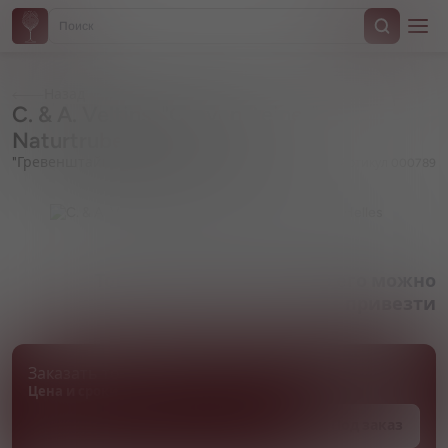
Назад
C. & A. Veltins, "Grevensteiner"
Naturtrubes Helles
"Гревенштайнер" Натюртрубес Хеллес
Артикул 000789
Товара нет в наличии, но его можно
привезти
Заказать товар
Цена и сроки поставки уточняются
Под заказ