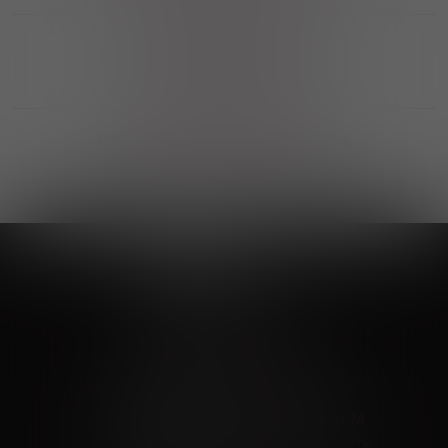
Выгодные покупки
Возможность выбора
лучшей цены и локации
Развитая партнерская сеть
Выбирайте, что нравится и получайте
заказ в удобном месте в вашем городе
Vinoteka24
Marketplace
+7 926 549 66 96
c 10:00 до 19:00
zakaz@vinoteka24.ru
О компании
Клиентам
О проекте
Вопросы и ответы