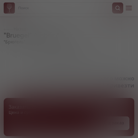
Назад
"Bruegel" Amber Ale
"Брюгель"
Артикул 000629
Товара нет в наличии, но его можно
привезти
Заказать товар
Цена и сроки поставки уточняются
Под заказ