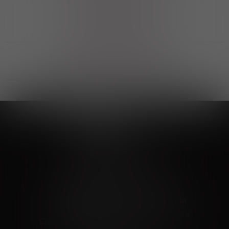
Выгодные покупки
Возможность выбора
лучшей цены и локации
Развитая партнерская сеть
Выбирайте, что нравится и получайте
заказ в удобном месте в вашем городе
Vinoteka24
Marketplace
+7 926 549 66 96
c 10:00 до 19:00
zakaz@vinoteka24.ru
О компании
Клиентам
О проекте
Вопросы и ответы
Пользовательское соглашение