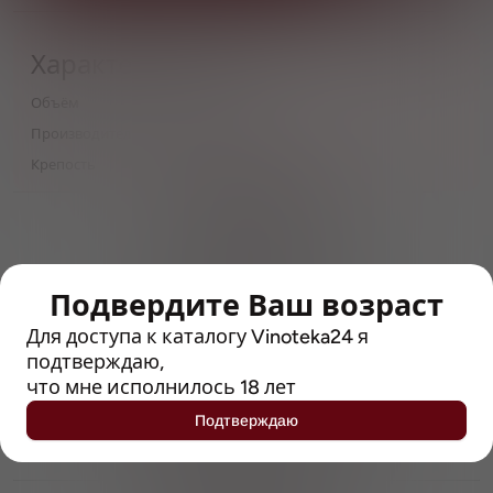
Характеристики
Объём
0,33
Производитель
Van Steenberge
Крепость
5.2
> 212790 позиций
Широкий каталог напитков
с полным описанием
Подвердите Ваш возраст
Достоверные отзывы
Рейтинг с Vivino, чтобы
Для доступа к каталогу Vinoteka24 я
упростить выбор
подтверждаю,
что мне исполнилось 18 лет
Рекомендации винных экспертов
Подтверждаю
Возможность получить
профессиональную консультацию