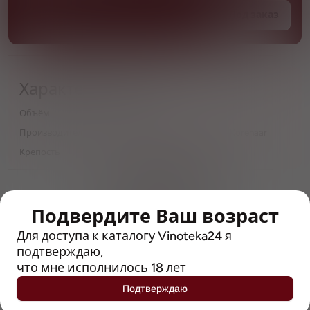
Под заказ
Характеристики
Объём
0,75
Производитель
Brouwerij De Dochter van de Korenaar
Крепость
7
> 212790 позиций
Широкий каталог напитков
с полным описанием
Подвердите Ваш возраст
Для доступа к каталогу Vinoteka24 я
Достоверные отзывы
подтверждаю,
Рейтинг с Vivino, чтобы
что мне исполнилось 18 лет
упростить выбор
Подтверждаю
Рекомендации винных экспертов