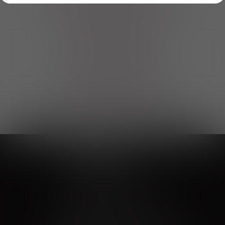
Возможность получить
профессиональную консультацию
Выгодные покупки
Возможность выбора
лучшей цены и локации
Развитая партнерская сеть
Выбирайте, что нравится и получайте
заказ в удобном месте в вашем городе
Vinoteka24
Marketplace
+7 926 549 66 96
c 10:00 до 19:00
zakaz@vinoteka24.ru