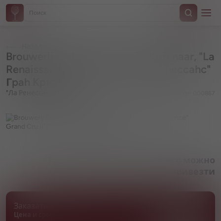
Назад
Brouwerij De Dochter van de Korenaar, "La
Renaissance" Grand Cru II"Лa Peheccahc"
Гpah Kpю II
"Ла Ренессанс" Гран Крю
Артикул 000867
Товара нет в наличии, но его можно
привезти
Заказать товар
Цена и сроки поставки уточняются