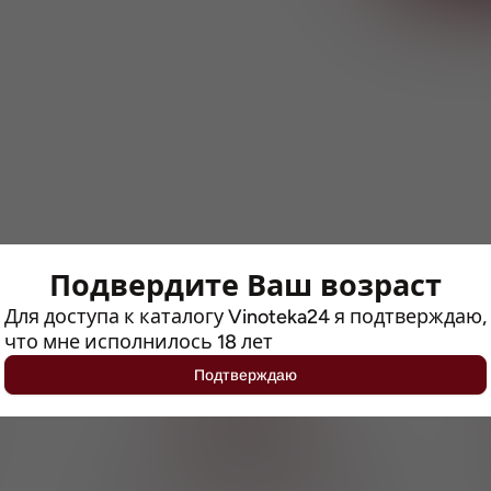
Подвердите Ваш возраст
Для доступа к каталогу Vinoteka24 я подтверждаю,
что мне исполнилось 18 лет
65
Подтверждаю
точек выдачи