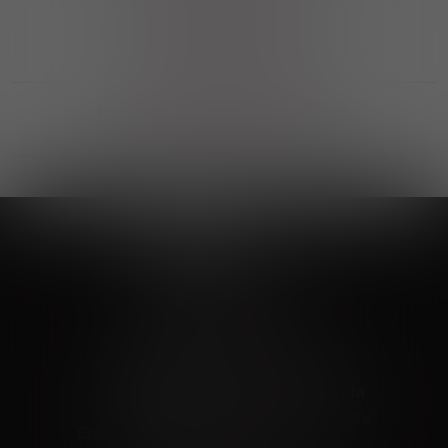
Выгодные покупки
Возможность выбора
лучшей цены и локации
Развитая партнерская сеть
Выбирайте, что нравится и получайте
заказ в удобном месте в вашем городе
Vinoteka24
Marketplace
+7 926 549 66 96
c 10:00 до 19:00
zakaz@vinoteka24.ru
О компании
Клиентам
О проекте
Вопросы и ответы
Пользовательское соглашение