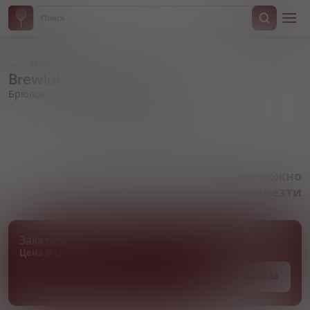
Назад
Brewlok, "Feel Good" IPA
Брюлок, "Фил Гуд" ИПА
Артикул 000376
Товара нет в наличии, но его можно
привезти
Заказать товар
Цена и сроки поставки уточняются
Под заказ