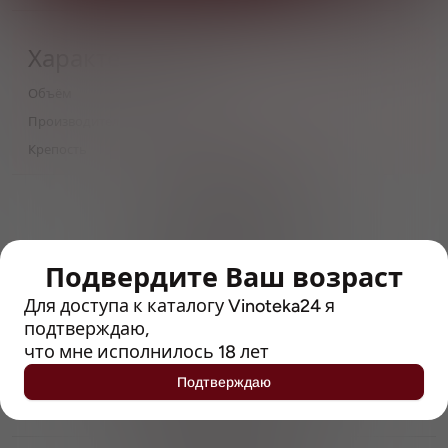
Характеристики
Объём
0,5
Производитель
Brewlok
Крепость
8
> 212790 позиций
Широкий каталог напитков
с полным описанием
Подвердите Ваш возраст
Достоверные отзывы
Рейтинг с Vivino, чтобы
Для доступа к каталогу Vinoteka24 я
упростить выбор
подтверждаю,
что мне исполнилось 18 лет
Рекомендации винных экспертов
Подтверждаю
Возможность получить
профессиональную консультацию