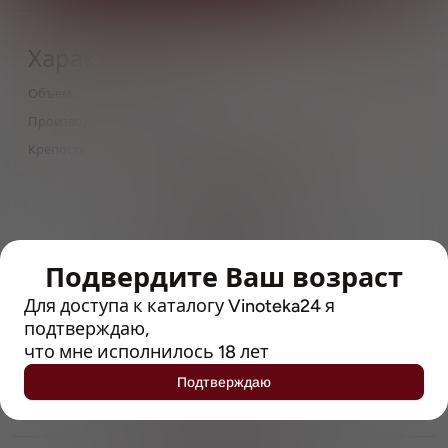
Характеристики
Объём
0,5
Производитель
Brewlok
Крепость
6
> 212790 позиций
Широкий каталог напитков
с полным описанием
Подвердите Ваш возраст
Достоверные отзывы
Рейтинг с Vivino, чтобы
Для доступа к каталогу Vinoteka24 я
упростить выбор
подтверждаю,
что мне исполнилось 18 лет
Рекомендации винных экспертов
Подтверждаю
Возможность получить
профессиональную консультацию