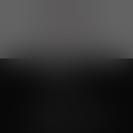
Выгодные покупки
Возможность выбора
лучшей цены и локации
Развитая партнерская сеть
Выбирайте, что нравится и получайте
заказ в удобном месте в вашем городе
Vinoteka24
Marketplace
+7 926 549 66 96
c 10:00 до 19:00
zakaz@vinoteka24.ru
О компании
Клиентам
О проекте
Вопросы и ответы
Пользовательское соглашение