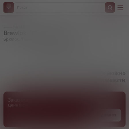
Назад
Brewlok, "Drunk Deer" IPA
Брюлок, "Пьяный Олень" ИПА
Артикул 000360
Товара нет в наличии, но его можно
привезти
Заказать товар
Цена и сроки поставки уточняются
Под заказ