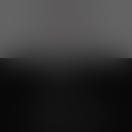
Выгодные покупки
Возможность выбора
лучшей цены и локации
Развитая партнерская сеть
Выбирайте, что нравится и получайте
заказ в удобном месте в вашем городе
Vinoteka24
Marketplace
+7 926 549 66 96
c 10:00 до 19:00
zakaz@vinoteka24.ru
О компании
Клиентам
О проекте
Вопросы и ответы
Пользовательское соглашение