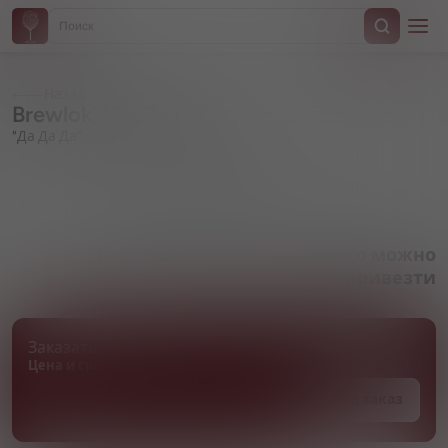
Назад
Brewlok, "Da Da Da"
"Да Да Да"
Артикул 000063
Товара нет в наличии, но его можно
привезти
Заказать товар
Цена и сроки поставки уточняются
Под заказ