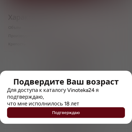
Характеристики
Объём
0,5
Производитель
Brewlok
Крепость
4
> 212790 позиций
Широкий каталог напитков
с полным описанием
Подвердите Ваш возраст
Достоверные отзывы
Рейтинг с Vivino, чтобы
Для доступа к каталогу Vinoteka24 я
упростить выбор
подтверждаю,
что мне исполнилось 18 лет
Рекомендации винных экспертов
Подтверждаю
Возможность получить
профессиональную консультацию