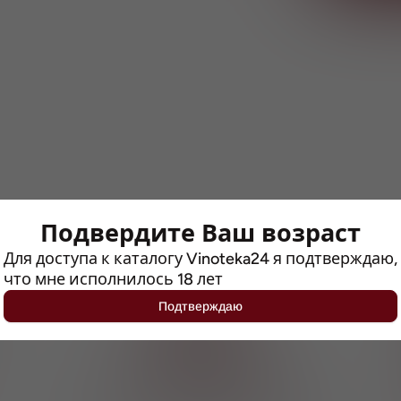
Подвердите Ваш возраст
Для доступа к каталогу Vinoteka24 я подтверждаю,
что мне исполнилось 18 лет
65
Подтверждаю
точек выдачи