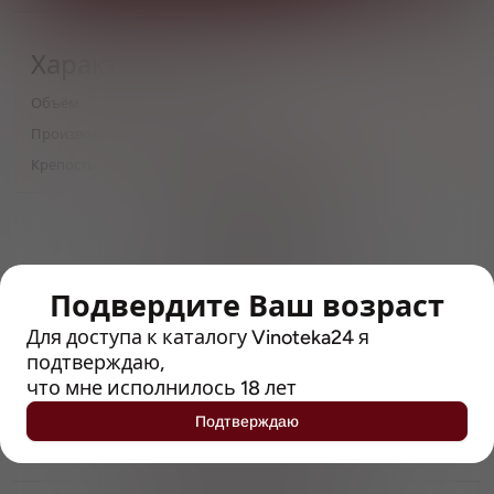
Характеристики
Объём
355
Производитель
Radeberger Gruppe
Крепость
6.8
> 212790 позиций
Широкий каталог напитков
с полным описанием
Подвердите Ваш возраст
Достоверные отзывы
Рейтинг с Vivino, чтобы
Для доступа к каталогу Vinoteka24 я
упростить выбор
подтверждаю,
что мне исполнилось 18 лет
Рекомендации винных экспертов
Подтверждаю
Возможность получить
профессиональную консультацию