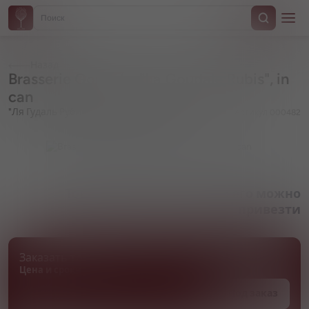
Назад
Brasserie Goudale, "La Goudale Rubis", in
can
"Ля Гудаль Рубис", в жестяной банке
Артикул 000482
Товара нет в наличии, но его можно
привезти
Заказать товар
Цена и сроки поставки уточняются
Под заказ