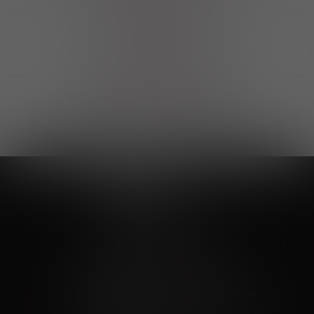
Выгодные покупки
Возможность выбора
лучшей цены и локации
Развитая партнерская сеть
Выбирайте, что нравится и получайте
заказ в удобном месте в вашем городе
Vinoteka24
Marketplace
+7 926 549 66 96
c 10:00 до 19:00
zakaz@vinoteka24.ru
О компании
Клиентам
О проекте
Вопросы и ответы