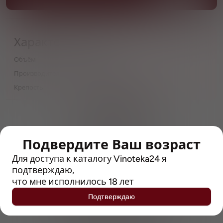
Характеристики
Объём
0,5
Производитель
Brasserie Goudale
Крепость
5
> 212790 позиций
Широкий каталог напитков
с полным описанием
Подвердите Ваш возраст
Достоверные отзывы
Для доступа к каталогу Vinoteka24 я
Рейтинг с Vivino, чтобы
подтверждаю,
упростить выбор
что мне исполнилось 18 лет
Подтверждаю
Рекомендации винных экспертов
Возможность получить
профессиональную консультацию