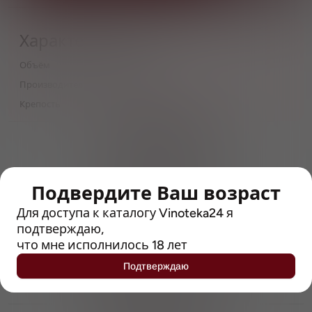
Характеристики
Объём
0,33
Производитель
John Martin
Крепость
5.5
> 212790 позиций
Широкий каталог напитков
с полным описанием
Подвердите Ваш возраст
Достоверные отзывы
Рейтинг с Vivino, чтобы
Для доступа к каталогу Vinoteka24 я
упростить выбор
подтверждаю,
что мне исполнилось 18 лет
Рекомендации винных экспертов
Подтверждаю
Возможность получить
профессиональную консультацию