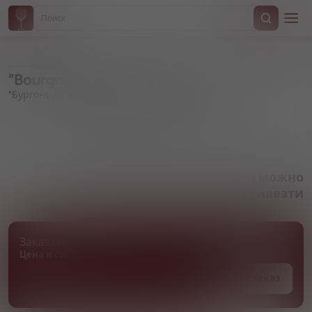
Назад
"Bourgogne des Flandres" Brune
"Бургонь де Фландрес" Брюн
Артикул 000133
Товара нет в наличии, но его можно
привезти
Заказать товар
Цена и сроки поставки уточняются
Под заказ