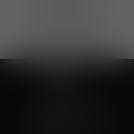
Выгодные покупки
Возможность выбора
лучшей цены и локации
Развитая партнерская сеть
Выбирайте, что нравится и получайте
заказ в удобном месте в вашем городе
Vinoteka24
Marketplace
+7 926 549 66 96
c 10:00 до 19:00
zakaz@vinoteka24.ru
О компании
Клиентам
О проекте
Вопросы и ответы
Пользовательское соглашение