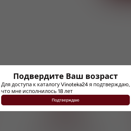
Подвердите Ваш возраст
Для доступа к каталогу Vinoteka24 я подтверждаю,
что мне исполнилось 18 лет
65
Подтверждаю
точек выдачи