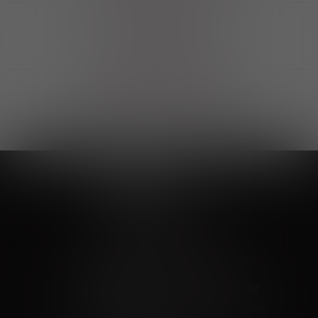
Выгодные покупки
Возможность выбора
лучшей цены и локации
Развитая партнерская сеть
Выбирайте, что нравится и получайте
заказ в удобном месте в вашем городе
Vinoteka24
Marketplace
+7 926 549 66 96
c 10:00 до 19:00
zakaz@vinoteka24.ru
О компании
Клиентам
О проекте
Вопросы и ответы
Пользовательское соглашение