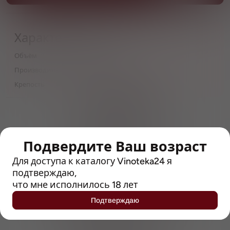
Характеристики
Объём
0,5
Производитель
Heineken International
Крепость
4.6
> 212790 позиций
Широкий каталог напитков
с полным описанием
Подвердите Ваш возраст
Достоверные отзывы
Для доступа к каталогу Vinoteka24 я
Рейтинг с Vivino, чтобы
упростить выбор
подтверждаю,
что мне исполнилось 18 лет
Рекомендации винных экспертов
Подтверждаю
Возможность получить
профессиональную консультацию