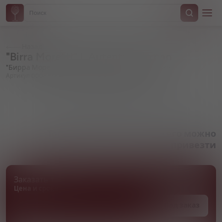
Назад
"Birra Moretti" L'Autentica, in can
"Бирра Моретти" Л'Аутентика, в жестяной банке
Артикул 000873
Товара нет в наличии, но его можно
привезти
Заказать товар
Цена и сроки поставки уточняются
Под заказ