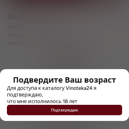
Характеристики
Объём
0,66
Производитель
Bavaria
Крепость
5
> 212790 позиций
Широкий каталог напитков
с полным описанием
Подвердите Ваш возраст
Достоверные отзывы
Рейтинг с Vivino, чтобы
Для доступа к каталогу Vinoteka24 я
упростить выбор
подтверждаю,
что мне исполнилось 18 лет
Рекомендации винных экспертов
Подтверждаю
Возможность получить
профессиональную консультацию