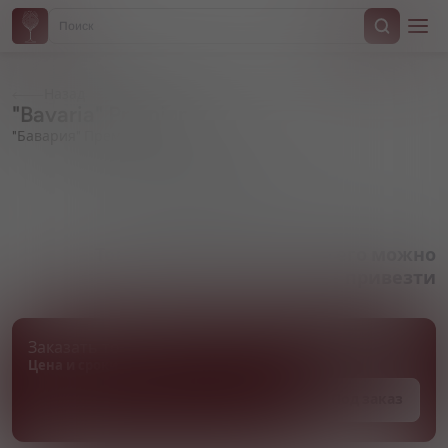
Назад
"Bavaria" Premium
"Бавария" Премиум
Артикул 000034
Товара нет в наличии, но его можно
привезти
Заказать товар
Цена и сроки поставки уточняются
Под заказ