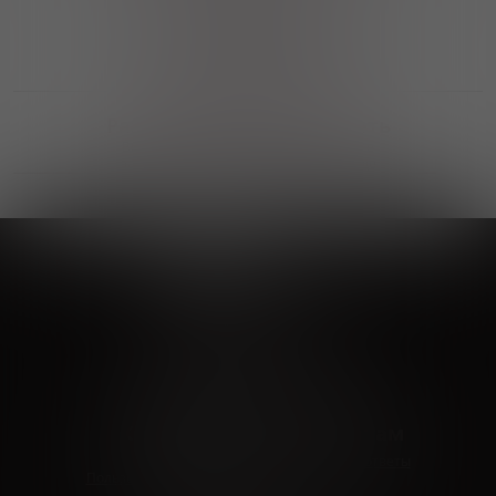
Выгодные покупки
Возможность выбора
лучшей цены и локации
Развитая партнерская сеть
Выбирайте, что нравится и получайте
заказ в удобном месте в вашем городе
Vinoteka24
Marketplace
+7 926 549 66 96
c 10:00 до 19:00
zakaz@vinoteka24.ru
О компании
Клиентам
О проекте
Вопросы и ответы
Пользовательское соглашение