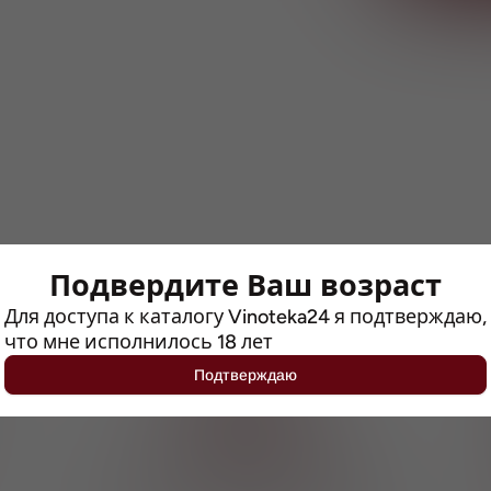
Подвердите Ваш возраст
Для доступа к каталогу Vinoteka24 я подтверждаю,
что мне исполнилось 18 лет
65
Подтверждаю
точек выдачи