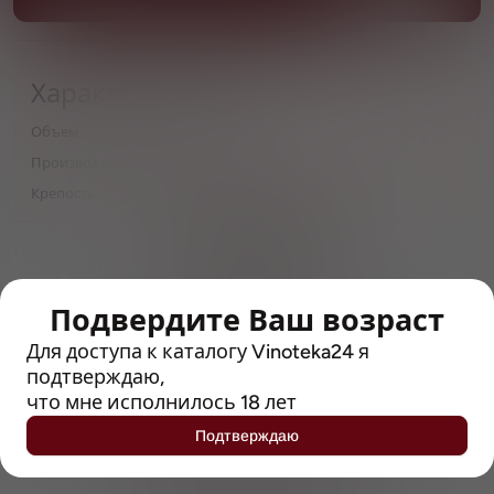
Характеристики
Объём
0,5
Производитель
Атмосфера, OOO
Крепость
6
> 212790 позиций
Широкий каталог напитков
с полным описанием
Подвердите Ваш возраст
Достоверные отзывы
Для доступа к каталогу Vinoteka24 я
Рейтинг с Vivino, чтобы
подтверждаю,
упростить выбор
что мне исполнилось 18 лет
Подтверждаю
Рекомендации винных экспертов
Возможность получить
профессиональную консультацию