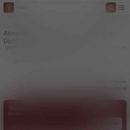
Назад
Atmosphere Brewery, "Tropicheskaya
Dich", in can
"Тропическая дичь", в жестяной банке
Артикул 000138
Товара нет в наличии, но его можно
привезти
Заказать товар
Цена и сроки поставки уточняются
Под заказ