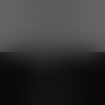
Выгодные покупки
Возможность выбора
лучшей цены и локации
Развитая партнерская сеть
Выбирайте, что нравится и получайте
заказ в удобном месте в вашем городе
Vinoteka24
Marketplace
+7 926 549 66 96
c 10:00 до 19:00
zakaz@vinoteka24.ru
О компании
Клиентам
О проекте
Вопросы и ответы