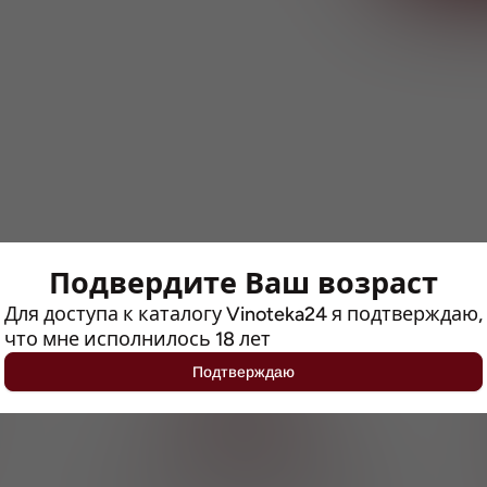
Подвердите Ваш возраст
Для доступа к каталогу Vinoteka24 я подтверждаю,
что мне исполнилось 18 лет
65
Подтверждаю
точек выдачи