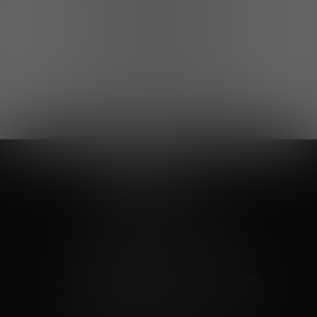
Выгодные покупки
Возможность выбора
лучшей цены и локации
Развитая партнерская сеть
Выбирайте, что нравится и получайте
заказ в удобном месте в вашем городе
Vinoteka24
Marketplace
+7 926 549 66 96
c 10:00 до 19:00
zakaz@vinoteka24.ru
О компании
Клиентам
О проекте
Вопросы и ответы
Пользовательское соглашение