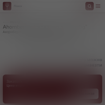
Назад
Ahornberger Landbrauerei, "Hopfig"
Ахорнбергер Ландбрауэрай, "Хопфиг"
Артикул 000986
Товара нет в наличии, но его можно
привезти
Заказать товар
Цена и сроки поставки уточняются
Под заказ