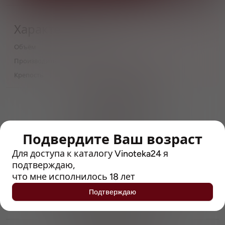
Характеристики
Объём
0,5
Производитель
Ahornberger Landbrauerei
Крепость
4.8
> 212790 позиций
Широкий каталог напитков
с полным описанием
Подвердите Ваш возраст
Достоверные отзывы
Рейтинг с Vivino, чтобы
Для доступа к каталогу Vinoteka24 я
упростить выбор
подтверждаю,
что мне исполнилось 18 лет
Рекомендации винных экспертов
Подтверждаю
Возможность получить
профессиональную консультацию