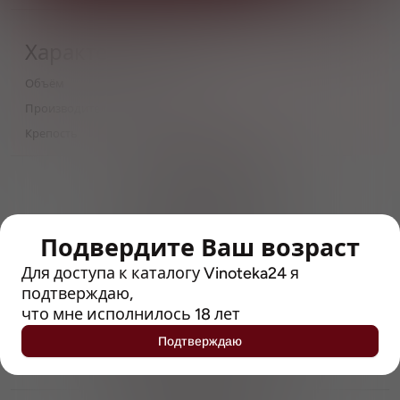
Характеристики
Объём
1
Производитель
Афанасий
Крепость
4.5
> 212790 позиций
Широкий каталог напитков
с полным описанием
Подвердите Ваш возраст
Достоверные отзывы
Рейтинг с Vivino, чтобы
Для доступа к каталогу Vinoteka24 я
упростить выбор
подтверждаю,
что мне исполнилось 18 лет
Рекомендации винных экспертов
Подтверждаю
Возможность получить
профессиональную консультацию