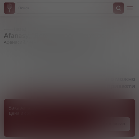
Назад
Afanasy, "Remeslennoe" Temnoe
Афанасий, "Ремесленное" Темное
Артикул 000457
Товара нет в наличии, но его можно
привезти
Заказать товар
Цена и сроки поставки уточняются
Под заказ