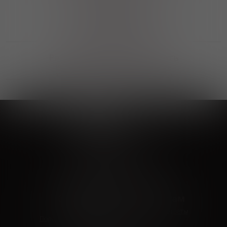
Выгодные покупки
Возможность выбора
лучшей цены и локации
Развитая партнерская сеть
Выбирайте, что нравится и получайте
заказ в удобном месте в вашем городе
Vinoteka24
Marketplace
+7 926 549 66 96
c 10:00 до 19:00
zakaz@vinoteka24.ru
О компании
Клиентам
О проекте
Вопросы и ответы
Пользовательское соглашение