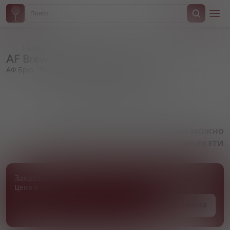
Назад
AF Brew, "Bold in Gold", in can
АФ Брю, "Болд ин Голд", в жестяной банке
Артикул 000956
Товара нет в наличии, но его можно
привезти
Заказать товар
Цена и сроки поставки уточняются
Под заказ