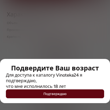
Характеристики
Объём
0,5
Производитель
AF Brew
Крепость
10
> 212790 позиций
Широкий каталог напитков
с полным описанием
Подвердите Ваш возраст
Достоверные отзывы
Рейтинг с Vivino, чтобы
Для доступа к каталогу Vinoteka24 я
упростить выбор
подтверждаю,
что мне исполнилось 18 лет
Рекомендации винных экспертов
Подтверждаю
Возможность получить
профессиональную консультацию