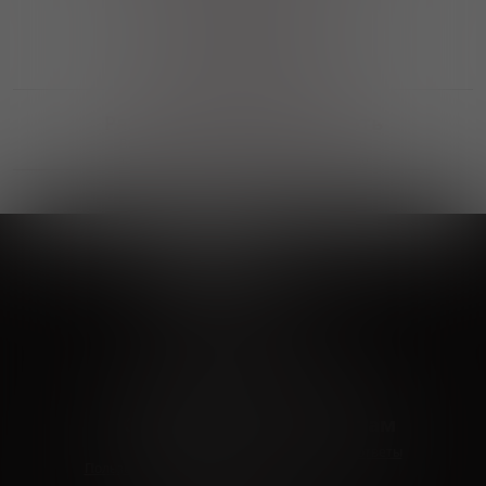
Выгодные покупки
Возможность выбора
лучшей цены и локации
Развитая партнерская сеть
Выбирайте, что нравится и получайте
заказ в удобном месте в вашем городе
Vinoteka24
Marketplace
+7 926 549 66 96
c 10:00 до 19:00
zakaz@vinoteka24.ru
О компании
Клиентам
О проекте
Вопросы и ответы
Пользовательское соглашение