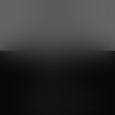
Выгодные покупки
Возможность выбора
лучшей цены и локации
Развитая партнерская сеть
Выбирайте, что нравится и получайте
заказ в удобном месте в вашем городе
Vinoteka24
Marketplace
+7 926 549 66 96
c 10:00 до 19:00
zakaz@vinoteka24.ru
О компании
Клиентам
О проекте
Вопросы и ответы
Пользовательское соглашение