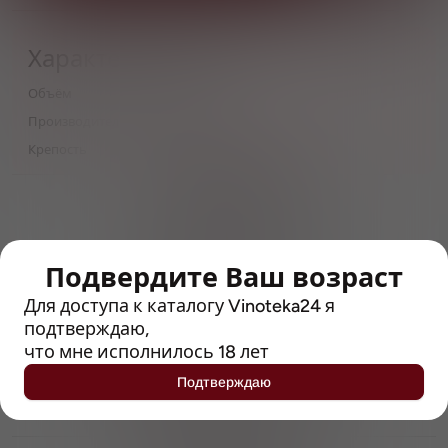
Характеристики
Объём
0,45
Производитель
AB InBev Efes
Крепость
6.6
> 212790 позиций
Широкий каталог напитков
с полным описанием
Подвердите Ваш возраст
Достоверные отзывы
Рейтинг с Vivino, чтобы
Для доступа к каталогу Vinoteka24 я
упростить выбор
подтверждаю,
что мне исполнилось 18 лет
Рекомендации винных экспертов
Подтверждаю
Возможность получить
профессиональную консультацию