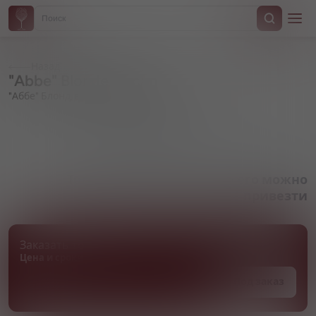
Назад
"Abbe" Blonde, in can
"Аббе" Блонд, в жестяной банке
Артикул 000654
Товара нет в наличии, но его можно
привезти
Заказать товар
Цена и сроки поставки уточняются
Под заказ