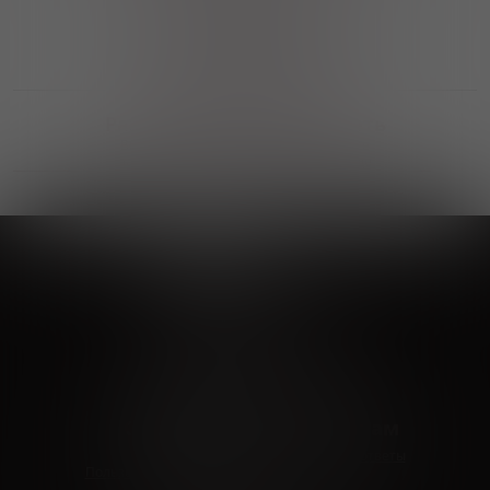
Выгодные покупки
Возможность выбора
лучшей цены и локации
Развитая партнерская сеть
Выбирайте, что нравится и получайте
заказ в удобном месте в вашем городе
Vinoteka24
Marketplace
+7 926 549 66 96
c 10:00 до 19:00
zakaz@vinoteka24.ru
О компании
Клиентам
О проекте
Вопросы и ответы
Пользовательское соглашение