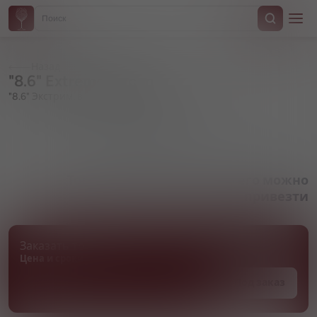
Назад
"8.6" Extreme, in can
"8.6" Экстрим, в жестяной банке
Артикул 000118
Товара нет в наличии, но его можно
привезти
Заказать товар
Цена и сроки поставки уточняются
Под заказ