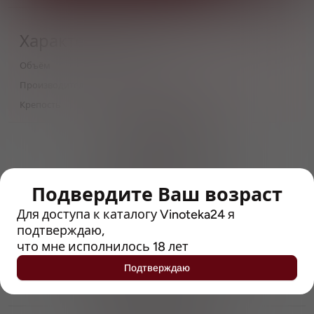
Характеристики
Объём
0,5
Производитель
Swinkels Family Brewers
Крепость
10.5
> 212790 позиций
Широкий каталог напитков
с полным описанием
Подвердите Ваш возраст
Достоверные отзывы
Рейтинг с Vivino, чтобы
Для доступа к каталогу Vinoteka24 я
упростить выбор
подтверждаю,
что мне исполнилось 18 лет
Рекомендации винных экспертов
Подтверждаю
Возможность получить
профессиональную консультацию