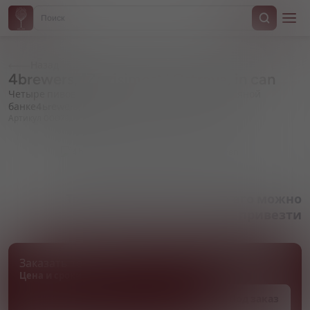
Назад
4brewers, "Zavisimost" Ostraya, in can
Четыре пивовара, "Зависимость" Острая, в жестяной
банке4ьrеwеrs,
Артикул 000798
Товара нет в наличии, но его можно
привезти
Заказать товар
Цена и сроки поставки уточняются
Под заказ