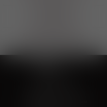
Выгодные покупки
Возможность выбора
лучшей цены и локации
Развитая партнерская сеть
Выбирайте, что нравится и получайте
заказ в удобном месте в вашем городе
Vinoteka24
Marketplace
+7 926 549 66 96
c 10:00 до 19:00
zakaz@vinoteka24.ru
О компании
Клиентам