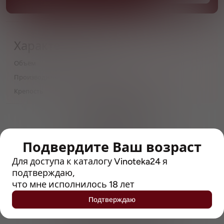
Характеристики
Объём
0,5
Производитель
ООО Четыре пивовара
Крепость
6.4
> 212790 позиций
Широкий каталог напитков
с полным описанием
Подвердите Ваш возраст
Достоверные отзывы
Для доступа к каталогу Vinoteka24 я
Рейтинг с Vivino, чтобы
подтверждаю,
упростить выбор
что мне исполнилось 18 лет
Подтверждаю
Рекомендации винных экспертов
Возможность получить
профессиональную консультацию