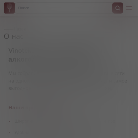
Назад
О нас
Vinoteka24.ru — маркетплейс
алкогольных напитков
Мы собрали винотеки, магазины и торговые сети
на одной платформе, чтобы вы могли найти самое
выгодное предложение в удобной локации.
Наши преимущества
Широкий ассортимент качественных напитков
Удобная система поиска и сравнения цен